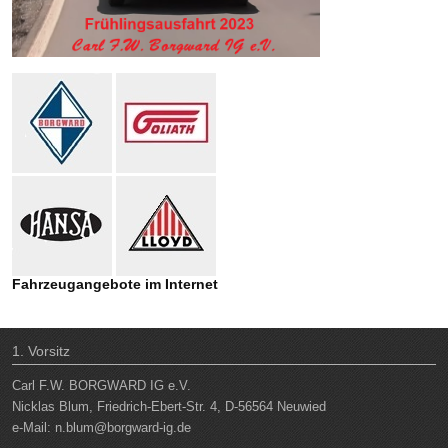
Fahrzeugangebote im Internet
1. Vorsitz
Carl F.W. BORGWARD IG e.V.
Nicklas Blum, Friedrich-Ebert-Str. 4, D-56564 Neuwied
e-Mail:
n.blum@borgward-ig.de