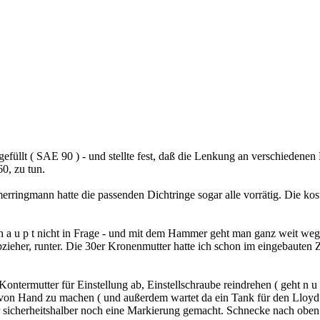
gefüllt ( SAE 90 ) - und stellte fest, daß die Lenkung an verschiedenen 
60, zu tun.
erringmann hatte die passenden Dichtringe sogar alle vorrätig. Die kos
 h a u p t nicht in Frage - und mit dem Hammer geht man ganz weit weg
 Abzieher, runter. Die 30er Kronenmutter hatte ich schon im eingebauten
 Kontermutter für Einstellung ab, Einstellschraube reindrehen ( geht n u
as von Hand zu machen ( und außerdem wartet da ein Tank für den Lloyd
 sicherheitshalber noch eine Markierung gemacht. Schnecke nach oben