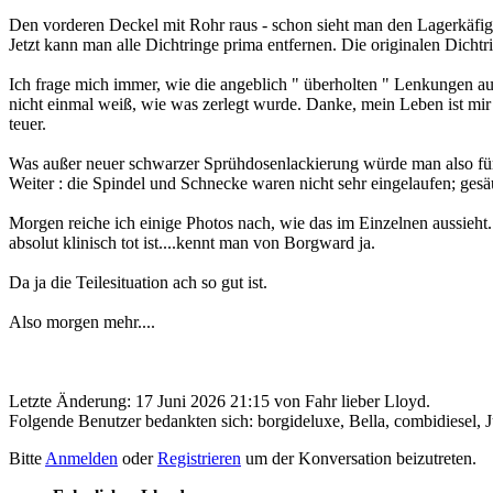
Den vorderen Deckel mit Rohr raus - schon sieht man den Lagerkäfig. 
Jetzt kann man alle Dichtringe prima entfernen. Die originalen Dichtr
Ich frage mich immer, wie die angeblich " überholten " Lenkungen 
nicht einmal weiß, wie was zerlegt wurde. Danke, mein Leben ist mir we
teuer.
Was außer neuer schwarzer Sprühdosenlackierung würde man also für 
Weiter : die Spindel und Schnecke waren nicht sehr eingelaufen; gesäu
Morgen reiche ich einige Photos nach, wie das im Einzelnen aussieht
absolut klinisch tot ist....kennt man von Borgward ja.
Da ja die Teilesituation ach so gut ist.
Also morgen mehr....
Letzte Änderung: 17 Juni 2026 21:15 von
Fahr lieber Lloyd
.
Folgende Benutzer bedankten sich:
borgideluxe
,
Bella
,
combidiesel
,
Bitte
Anmelden
oder
Registrieren
um der Konversation beizutreten.