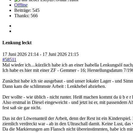
Offline
Beiträge: 545
Thanks: 566
Lenkung leckt
17 Juni 2026 21:14
-
17 Juni 2026 21:15
#58511
Mal wieder ich....kürzlich habe ich an einer Isabella Lenkungsöl nach
Ich habe es hier mit einer ZF - Gemmer - 16; Herstellungsdatum 7/19
Zunächst habe ich sie ausgebaut - und unser lokaler Lager - und Simm
Dann kam die schlimmste Arbeit : Lenkhebel abziehen.
Der wollte - wie üblich - nicht runter. Heiß machen kommt da ü b e r
Also erstmal in Diesel eingeweicht - und jetzt ist er, mit passendem
fest saß sie gar nicht.
Das ist der Löwenanteil der Arbeit, denn der Rest ist ein Kinderspiel.
ziemlich verdreckt war - ab in den Ultraschall damit. Keine Lust, d
Da die Markierungen am Flansch nicht übereinstimmten, habe ich mir