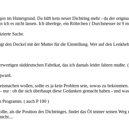
n im Hintergrund. Da hilft kein neuer Dichtring mehr - da der originale
 ich es nicht lassen. Ich überlege, ein Röhrchen ( Durchmesser ist 9 
zierte Sache.
igt den Deckel mit der Mutter für die Einstellung. Wer auf den Lenkheb
ertigen süddeutschen Fabrikat, das ich damals leider fahren mußte. ( Ja;
rgward.
e weismachen wollen, sollte es ja kein Problem sein, sowas zu bekommen.
- nur : ob die sich überhaupt diese Gedanken gemacht haben - und wa
m Programm. ( auch P 100 )
ollte, als die Position des Dichtringes, findet das Öl immer seinen Weg
icht....