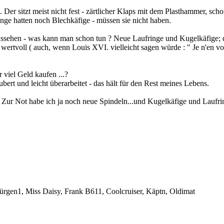
Der sitzt meist nicht fest - zärtlicher Klaps mit dem Plasthammer, sch
inge hatten noch Blechkäfige - müssen sie nicht haben.
aussehen - was kann man schon tun ? Neue Laufringe und Kugelkäfige;
rtvoll ( auch, wenn Louis XVI. vielleicht sagen würde : " Je n'en vois 
viel Geld kaufen ...?
bert und leicht überarbeitet - das hält für den Rest meines Lebens.
. Zur Not habe ich ja noch neue Spindeln...und Kugelkäfige und Laufri
Jürgen1
,
Miss Daisy
,
Frank B611
,
Coolcruiser
,
Käptn
,
Oldimat