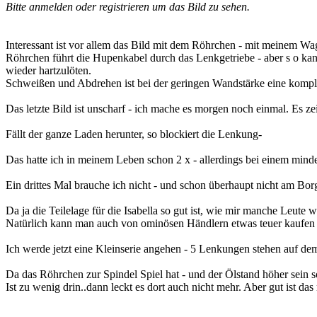
Bitte anmelden oder registrieren um das Bild zu sehen.
Interessant ist vor allem das Bild mit dem Röhrchen - mit meinem Wage
Röhrchen führt die Hupenkabel durch das Lenkgetriebe - aber s o kann
wieder hartzulöten.
Schweißen und Abdrehen ist bei der geringen Wandstärke eine kompli
Das letzte Bild ist unscharf - ich mache es morgen noch einmal. Es ze
Fällt der ganze Laden herunter, so blockiert die Lenkung-
Das hatte ich in meinem Leben schon 2 x - allerdings bei einem minderw
Ein drittes Mal brauche ich nicht - und schon überhaupt nicht am Bo
Da ja die Teilelage für die Isabella so gut ist, wie mir manche Leut
Natürlich kann man auch von ominösen Händlern etwas teuer kaufen 
Ich werde jetzt eine Kleinserie angehen - 5 Lenkungen stehen auf de
Da das Röhrchen zur Spindel Spiel hat - und der Ölstand höher sein s
Ist zu wenig drin..dann leckt es dort auch nicht mehr. Aber gut ist das n