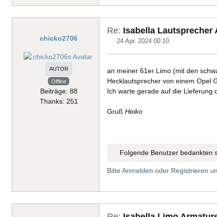
Re:
Isabella Lautsprecher 
chicko2706
24 Apr. 2024 00:10
AUTOR
an meiner 61er Limo (mit den schwa
Hecklautsprecher von einem Opel
Offline
Beiträge: 88
Ich warte gerade auf die Lieferung
Thanks: 251
Gruß
Heiko
Folgende Benutzer bedankten s
Bitte
Anmelden
oder
Registrieren
um
Re:
Isabella Limo Armatur