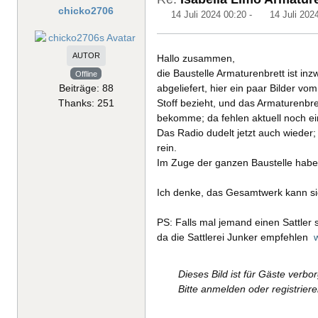
chicko2706
14 Juli 2024 00:20
-
14 Juli 202
AUTOR
Hallo zusammen,
die Baustelle Armaturenbrett ist in
Offline
Beiträge: 88
abgeliefert, hier ein paar Bilder v
Thanks: 251
Stoff bezieht, und das Armaturenbr
bekomme; da fehlen aktuell noch e
Das Radio dudelt jetzt auch wieder
rein.
Im Zuge der ganzen Baustelle habe 
Ich denke, das Gesamtwerk kann sich
PS: Falls mal jemand einen Sattler
da die Sattlerei Junker empfehlen
w
Dieses Bild ist für Gäste verbo
Bitte anmelden oder registrier