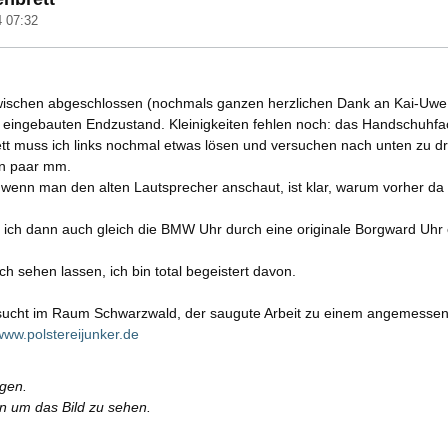
4 07:32
zwischen abgeschlossen (nochmals ganzen herzlichen Dank an Kai-Uwe für
om eingebauten Endzustand. Kleinigkeiten fehlen noch: das Handschuhfa
ett muss ich links nochmal etwas lösen und versuchen nach unten zu dr
in paar mm.
; wenn man den alten Lautsprecher anschaut, ist klar, warum vorher da
ich dann auch gleich die BMW Uhr durch eine originale Borgward Uhr e
 sehen lassen, ich bin total begeistert davon.
 sucht im Raum Schwarzwald, der saugute Arbeit zu einem angemessene
ww.polstereijunker.de
rgen.
en um das Bild zu sehen.