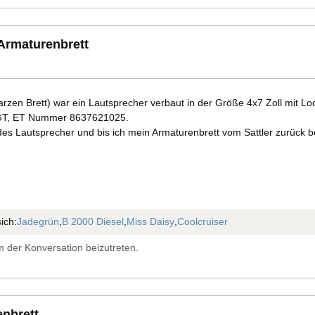
Armaturenbrett
rzen Brett) war ein Lautsprecher verbaut in der Größe 4x7 Zoll mit Lo
 GT, ET Nummer 8637621025.
 des Lautsprecher und bis ich mein Armaturenbrett vom Sattler zurück
ich:
Jadegrün
,
B 2000 Diesel
,
Miss Daisy
,
Coolcruiser
 der Konversation beizutreten.
enbrett