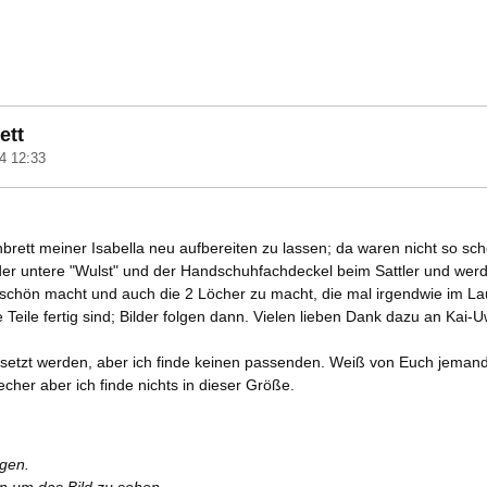
ett
4 12:33
nbrett meiner Isabella neu aufbereiten zu lassen; da waren nicht so s
er untere "Wulst" und der Handschuhfachdeckel beim Sattler und werden
chön macht und auch die 2 Löcher zu macht, die mal irgendwie im Lau
le Teile fertig sind; Bilder folgen dann. Vielen lieben Dank dazu an K
rsetzt werden, aber ich finde keinen passenden. Weiß von Euch jeman
cher aber ich finde nichts in dieser Größe.
rgen.
en um das Bild zu sehen.