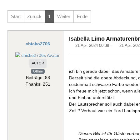
Start
Zurück
1
Weiter
Ende
Isabella Limo Armaturenbr
chicko2706
21 Apr. 2024 00:38
-
21 Apr. 202
AUTOR
ich bin gerade dabei, das Armature
Offline
Beiträge: 88
Derzeit sind die obere Abdeckung, d
Thanks: 251
seidenmatt schwarze Farbe wieder s
Ich freue mich jetzt schon, wenn al
und Einbau unterstützt.
Der Lautsprecher soll auch dabei e
Zoll ? Verbaut war ein Ford Lautspre
Dieses Bild ist für Gäste verbo
Bitte anmelden oder registrier