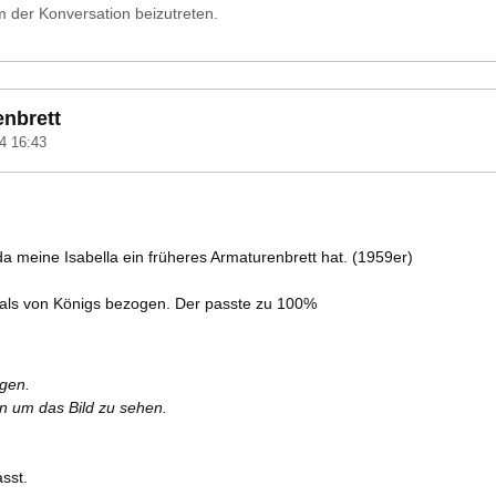
 der Konversation beizutreten.
enbrett
4 16:43
 da meine Isabella ein früheres Armaturenbrett hat. (1959er)
als von Königs bezogen. Der passte zu 100%
rgen.
en um das Bild zu sehen.
asst.