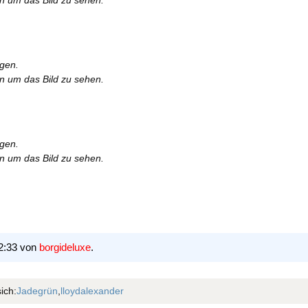
rgen.
en um das Bild zu sehen.
rgen.
en um das Bild zu sehen.
12:33 von
borgideluxe
.
ich:
Jadegrün
,
lloydalexander