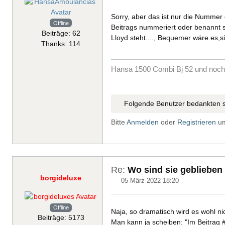
Sorry, aber das ist nur die Nummer
Offline
Beitrags nummeriert oder benannt s
Beiträge: 62
Lloyd steht...., Bequemer wäre es,s
Thanks: 114
Hansa 1500 Combi Bj 52 und noch 
Folgende Benutzer bedankten s
Bitte
Anmelden
oder
Registrieren
um
Re:
Wo sind sie geblieben
borgideluxe
05 März 2022 18:20
Offline
Naja, so dramatisch wird es wohl ni
Beiträge: 5173
Man kann ja scheiben: "Im Beitrag #