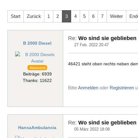
Start
Zurück
1
2
3
4
5
6
7
Weiter
End
Re:
Wo sind sie geblieben
B 2000 Diesel
27 Feb. 2022 20:47
46421 steht oben rechts neben dem
Abwesend
Beiträge: 6939
Thanks: 11622
Bitte
Anmelden
oder
Registrieren
u
Re:
Wo sind sie geblieben
HansaAmbulancia
05 März 2022 18:08