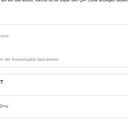
auf ein Bild klickst, kannst du dir bspw. den QR- Code anzeigen lasse
orums
m der Konversation beizutreten.
 ?