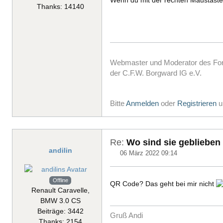
Wenn du mit der rechten Maustaste 
Thanks: 14140
Webmaster und Moderator des F
der C.F.W. Borgward IG e.V.
Bitte
Anmelden
oder
Registrieren
u
Re:
Wo sind sie geblieben
andilin
06 März 2022 09:14
Offline
QR Code? Das geht bei mir nicht
Renault Caravelle,
BMW 3.0 CS
Beiträge: 3442
Gruß Andi
Thanks: 2154