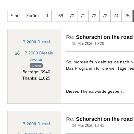
...
Start
Zurück
1
69
70
71
72
73
74
75
Re:
Schorschi on the road
B 2000 Diesel
13 Mai 2026 19:20
So, morgen früh geht es los nach
Offline
Das Programm für die vier Tage lies
Beiträge: 6940
Thanks: 11625
Dieses Thema wurde gesperrt.
Re:
Schorschi on the road
B 2000 Diesel
14 Mai 2026 13:41