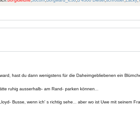
ich:
borgideluxe
,
Jocom
,
Borgward_ic58
,
B 4500 Diesel
,
schrottler
,
Lacky
,
 ward, hast du dann wenigstens für die Daheimgebliebenen ein Blümc
hätte ruhig ausserhalb- am Rand- parken können...
 Lloyd- Busse, wenn ich' s richtig sehe... aber wo ist Uwe mit seinem 