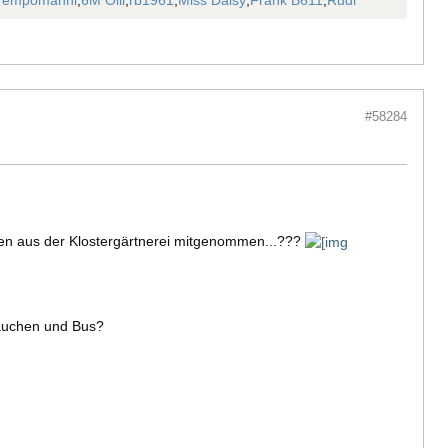
Tempomanni
,
6M Olli
,
rb1961
,
Miss Daisy
,
Frank B611
,
Rudi
#58284
hen aus der Klostergärtnerei mitgenommen...???
Frauchen und Bus?