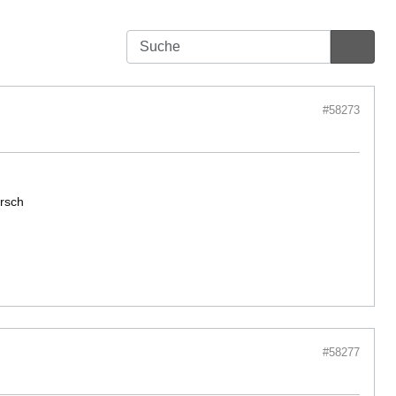
#58273
orsch
#58277