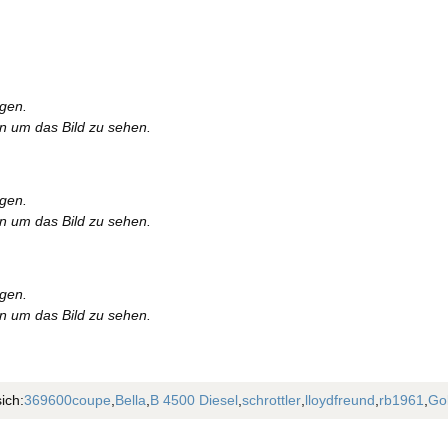
rgen.
en um das Bild zu sehen.
rgen.
en um das Bild zu sehen.
rgen.
en um das Bild zu sehen.
ich:
369600coupe
,
Bella
,
B 4500 Diesel
,
schrottler
,
lloydfreund
,
rb1961
,
Go