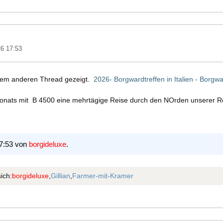
26 17:53
einem anderen Thread gezeigt.
2026- Borgwardtreffen in Italien - Borg
onats mit B 4500 eine mehrtägige Reise durch den NOrden unserer Re
17:53 von
borgideluxe
.
ich:
borgideluxe
,
Gillian
,
Farmer-mit-Kramer