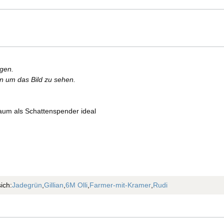
rgen.
en um das Bild zu sehen.
baum als Schattenspender ideal
ich:
Jadegrün
,
Gillian
,
6M Olli
,
Farmer-mit-Kramer
,
Rudi