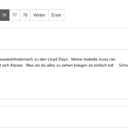
76
77
78
Weiter
Ende
 Neuwied/Andernach zu den Lloyd Days. Meine Isabella muss ran.
t sich Klasse. Was wir da alles zu sehen kriegen ist einfach toll. Sch