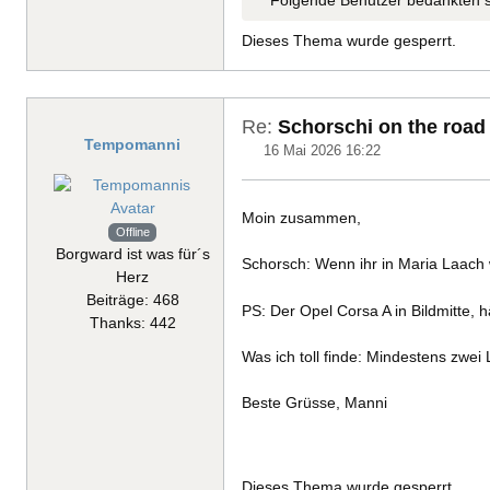
Folgende Benutzer bedankten s
Dieses Thema wurde gesperrt.
Re:
Schorschi on the road
Tempomanni
16 Mai 2026 16:22
Moin zusammen,
Offline
Borgward ist was für´s
Schorsch: Wenn ihr in Maria Laach
Herz
Beiträge: 468
PS: Der Opel Corsa A in Bildmitte, 
Thanks: 442
Was ich toll finde: Mindestens zwei
Beste Grüsse, Manni
Dieses Thema wurde gesperrt.