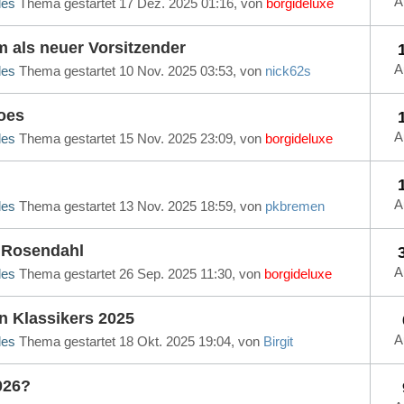
A
les
Thema gestartet 17 Dez. 2025 01:16, von
borgideluxe
m als neuer Vorsitzender
A
les
Thema gestartet 10 Nov. 2025 03:53, von
nick62s
roes
A
les
Thema gestartet 15 Nov. 2025 23:09, von
borgideluxe
A
les
Thema gestartet 13 Nov. 2025 18:59, von
pkbremen
 Rosendahl
A
les
Thema gestartet 26 Sep. 2025 11:30, von
borgideluxe
n Klassikers 2025
A
les
Thema gestartet 18 Okt. 2025 19:04, von
Birgit
026?