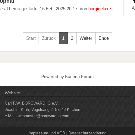
Pophal
A
les
Thema gestartet 16 Feb. 2025 20:17, von
borgideluxe
Start
Zurück
1
2
Weiter
Ende
Powered by
Kunena Forum
Website
Carl F.W. BORGWARD IG e.V.
Joachim Krah, Vogelsang 2, 57548 Kirchen
e-Mail:
webmaster@borgward-ig.com
Impressum und AGB
|
Datenschutzerklärung