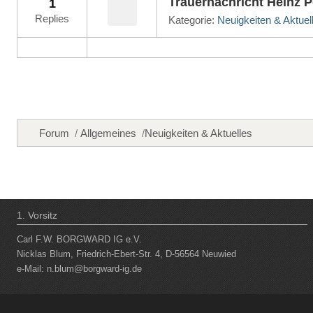
Trauernachricht Heinz 
1
Replies
Kategorie:
Neuigkeiten & Aktuel
Forum
Allgemeines
Neuigkeiten & Aktuelles
1. Vorsitz
Carl F.W. BORGWARD IG e.V.
Nicklas Blum, Friedrich-Ebert-Str. 4, D-56564 Neuwied
e-Mail:
n.blum@borgward-ig.de