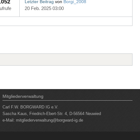
1052
Letzter Beitrag
von
Borgi_2008
ufrufe
20 Feb. 2025 03:00
Mitgliederverwaltung
Carl F.W. BORGWARD IG e.V.
Sascha Kaus, Friedrich-Ebert-Str. 4, D-56564 Neuwied
e-Mail:
mitgliederverwaltung@borgward-ig.de